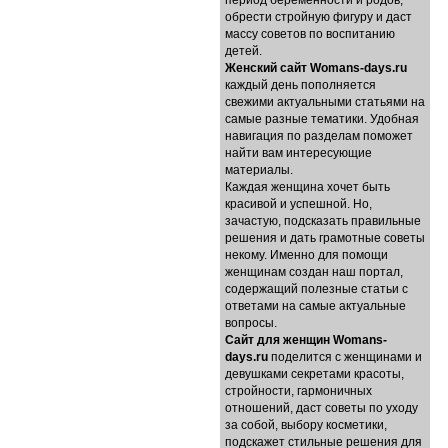
период беременности и родов,
обрести стройную фигуру и даст
массу советов по воспитанию
детей.
Женский сайт Womans-days.ru
каждый день пополняется
свежими актуальными статьями на
самые разные тематики. Удобная
навигация по разделам поможет
найти вам интересующие
материалы.
Каждая женщина хочет быть
красивой и успешной. Но,
зачастую, подсказать правильные
решения и дать грамотные советы
некому. Именно для помощи
женщинам создан наш портал,
содержащий полезные статьи с
ответами на самые актуальные
вопросы.
Cайт для женщин Womans-
days.ru
поделится с женщинами и
девушками секретами красоты,
стройности, гармоничных
отношений, даст советы по уходу
за собой, выбору косметики,
подскажет стильные решения для