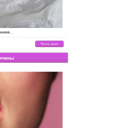
анника…
Читать далее
ричины