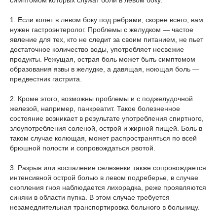
симптомом которых служат боли в левом боку.
1. Если колет в левом боку под ребрами, скорее всего, вам
нужен гастроэнтеролог. Проблемы c желудком — частое
явление для тех, кто не следит за своим питанием, не пьет
достаточное количество воды, употребляет несвежие
продукты. Режущая, острая боль может быть симптомом
образования язвы в желудке, а давящая, ноющая боль —
предвестник гастрита.
2. Кроме этого, возможны проблемы и с поджелудочной
железой, например, панкреатит. Такое болезненное
состояние возникает в результате употребления спиртного,
злоупотребления соленой, острой и жирной пищей. Боль в
таком случае колющая, может распространяться по всей
брюшной полости и сопровождаться рвотой.
3. Разрыв или воспаление селезенки также сопровождается
интенсивной острой болью в левом подреберье, в случае
скопления гноя наблюдается лихорадка, реже проявляются
синяки в области пупка. В этом случае требуется
незамедлительная транспортировка больного в больницу.