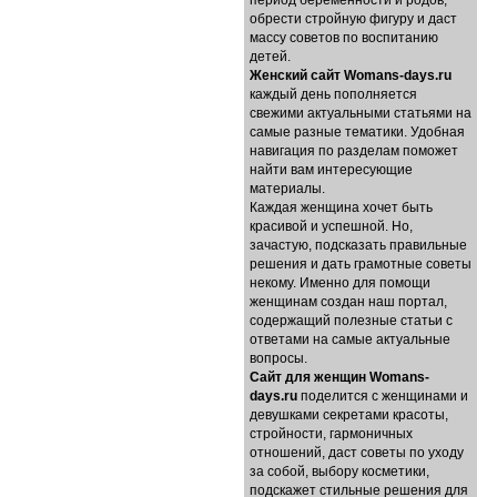
период беременности и родов,
обрести стройную фигуру и даст
массу советов по воспитанию
детей.
Женский сайт Womans-days.ru
каждый день пополняется
свежими актуальными статьями на
самые разные тематики. Удобная
навигация по разделам поможет
найти вам интересующие
материалы.
Каждая женщина хочет быть
красивой и успешной. Но,
зачастую, подсказать правильные
решения и дать грамотные советы
некому. Именно для помощи
женщинам создан наш портал,
содержащий полезные статьи с
ответами на самые актуальные
вопросы.
Cайт для женщин Womans-
days.ru
поделится с женщинами и
девушками секретами красоты,
стройности, гармоничных
отношений, даст советы по уходу
за собой, выбору косметики,
подскажет стильные решения для