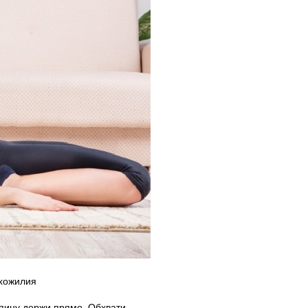
ухожилия
Спину держи прямо. Обхвати