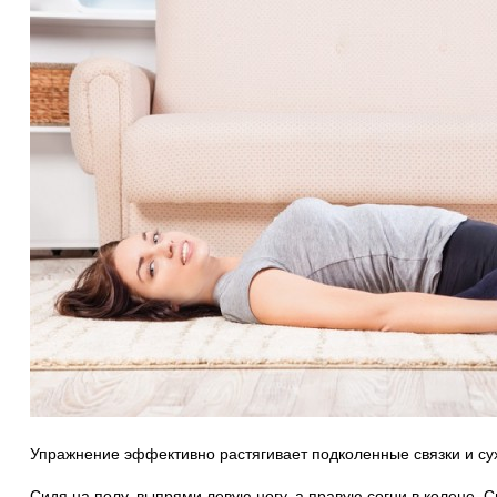
Упражнение эффективно растягивает подколенные связки и с
Сидя на полу, выпрями левую ногу, а правую согни в колене. 