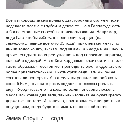
Все мы хорошо знаем прием с двусторонним скотчем, если
надеваете платье с глубоким декольте. Но в Голливуде есть
и более странные способы его использования. Например,
леди Гага, чтобы избежать появления морщин (на
секундочку, певице всего-то 33 года), приклеивает ленту по
линии волос ко лбу, вискам, под ушами, а иногда и на шею. А
прячет следы этого «преступления» под волосами, париком,
шляпой и одеждой. А вот Ким Кардашьян клеит скотч на тело
таким образом, чтобы он мог приподнять бюст и сделать его
более привлекательным. Бьюти-трюк леди Гаги мы бы не
советовали повторять. А вот если вы решили попробовать
способ Ким, то ловите рекомендацию от звезды реалити-
шоу: «Убедитесь, что на кожу не были нанесены лосьоны,
масла или крема для тела, так как изолента не будет крепко
держаться на теле. И, конечно, приготовьтесь к неприятным
ощущениям, когда будете снимать ее со своей кожи».
Эмма Стоун и… сода