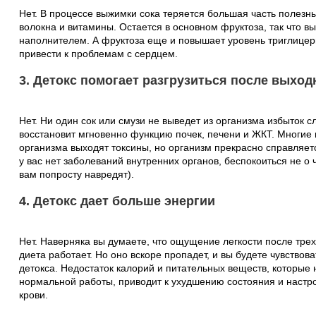
Нет. В процессе выжимки сока теряется большая часть полез
волокна и витамины. Остается в основном фруктоза, так что вы
наполнителем. А фруктоза еще и повышает уровень триглицери
привести к проблемам с сердцем.
3. Детокс помогает разгрузиться после выхо
Нет. Ни один сок или смузи не выведет из организма избыток с
восстановит мгновенно функцию почек, печени и ЖКТ. Многие в
организма выходят токсины, но организм прекрасно справляет
у вас нет заболеваний внутренних органов, беспокоиться не о ч
вам попросту навредят).
4. Детокс дает больше энергии
Нет. Наверняка вы думаете, что ощущение легкости после трех 
диета работает. Но оно вскоре пропадет, и вы будете чувствова
детокса. Недостаток калорий и питательных веществ, которые
нормальной работы, приводит к ухудшению состояния и настрое
крови.