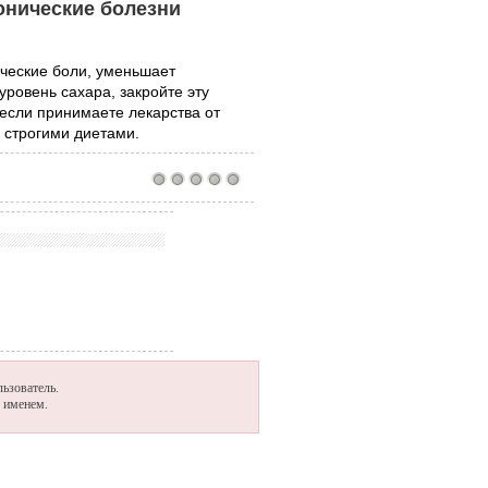
онические болезни
нические боли, уменьшает
ровень сахара, закройте эту
 если принимаете лекарства от
 строгими диетами.
ьзователь.
м именем.