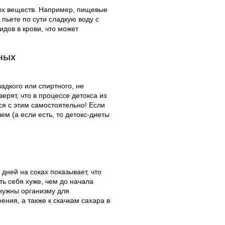
ных веществ. Например, пищевые
 пьете по сути сладкую воду с
дов в крови, что может
дных
ладкого или спиртного, не
ерят, что в процессе детокса из
ся с этим самостоятельно! Если
ем (а если есть, то детокс-диеты
дней на соках показывает, что
ть себя хуже, чем до начала
 нужны организму для
ния, а также к скачкам сахара в