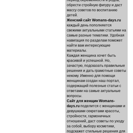
период беременности и родов,
обрести стройную фигуру и даст
массу советов по воспитанию
детей.
Женский сайт Womans-days.ru
каждый день пополняется
свежими актуальными статьями на
самые разные тематики. Удобная
навигация по разделам поможет
найти вам интересующие
материалы.
Каждая женщина хочет быть
красивой и успешной. Но,
зачастую, подсказать правильные
решения и дать грамотные советы
некому. Именно для помощи
женщинам создан наш портал,
содержащий полезные статьи с
ответами на самые актуальные
вопросы.
Cайт для женщин Womans-
days.ru
поделится с женщинами и
девушками секретами красоты,
стройности, гармоничных
отношений, даст советы по уходу
за собой, выбору косметики,
подскажет стильные решения для