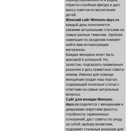
период беременности и родов,
обрести стройную фигуру и даст
массу советов по воспитанию
детей.
Женский сайт Womans-days.ru
каждый день пополняется
свежими актуальными статьями на
самые разные тематики. Удобная
навигация по разделам поможет
найти вам интересующие
материалы.
Каждая женщина хочет быть
красивой и успешной. Но,
зачастую, подсказать правильные
решения и дать грамотные советы
некому. Именно для помощи
женщинам создан наш портал,
содержащий полезные статьи с
ответами на самые актуальные
вопросы.
Cайт для женщин Womans-
days.ru
поделится с женщинами и
девушками секретами красоты,
стройности, гармоничных
отношений, даст советы по уходу
за собой, выбору косметики,
подскажет стильные решения для