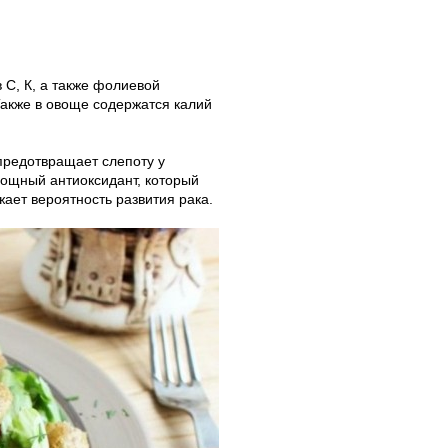
 С, К, а также фолиевой
Также в овоще содержатся калий
предотвращает слепоту у
ощный антиоксидант, который
ает вероятность развития рака.