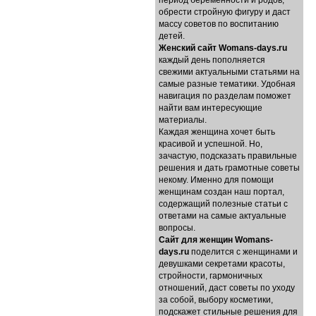
период беременности и родов,
обрести стройную фигуру и даст
массу советов по воспитанию
детей.
Женский сайт Womans-days.ru
каждый день пополняется
свежими актуальными статьями на
самые разные тематики. Удобная
навигация по разделам поможет
найти вам интересующие
материалы.
Каждая женщина хочет быть
красивой и успешной. Но,
зачастую, подсказать правильные
решения и дать грамотные советы
некому. Именно для помощи
женщинам создан наш портал,
содержащий полезные статьи с
ответами на самые актуальные
вопросы.
Cайт для женщин Womans-
days.ru
поделится с женщинами и
девушками секретами красоты,
стройности, гармоничных
отношений, даст советы по уходу
за собой, выбору косметики,
подскажет стильные решения для