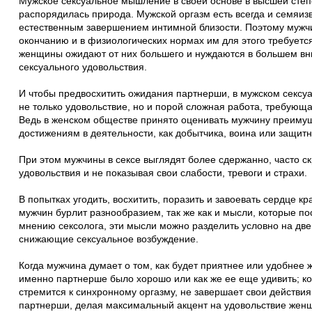
Мужское сексуальное мышление в своей основе в высшей степ
распорядилась природа. Мужской оргазм есть всегда и семяиз
естественным завершением интимной близости. Поэтому мужч
окончанию и в физиологических нормах им для этого требуется 
женщины ожидают от них большего и нуждаются в большем вн
сексуального удовольствия.
И чтобы предвосхитить ожидания партнерши, в мужском сексу
не только удовольствие, но и порой сложная работа, требующа
Ведь в женском обществе принято оценивать мужчину преимущ
достижениям в деятельности, как добытчика, воина или защитн
При этом мужчины в сексе выглядят более сдержанно, часто с
удовольствия и не показывая свои слабости, тревоги и страхи.
В попытках угодить, восхитить, поразить и завоевать сердце к
мужчин бурлит разнообразием, так же как и мысли, которые по
мнению сексолога, эти мысли можно разделить условно на дв
снижающие сексуальное возбуждение.
Когда мужчина думает о том, как будет приятнее или удобнее ж
именно партнерше было хорошо или как же ее еще удивить; ко
стремится к синхронному оргазму, не завершает свои действи
партнерши, делая максимальный акцент на удовольствие жен