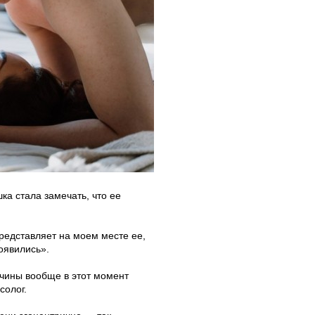
ка стала замечать, что ее
представляет на моем месте ее,
оявились».
жчины вообще в этот момент
солог.