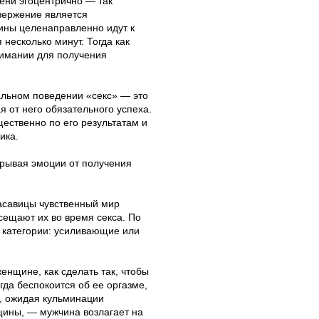
ени эгоцентрично — так
вержение является
ины целенаправленно идут к
несколько минут. Тогда как
имании для получения
альном поведении «секс» — это
я от него обязательного успеха.
ественно по его результатам и
ика.
крывая эмоции от получения
расавицы чувственный мир
сещают их во время секса. По
е категории: усиливающие или
енщине, как сделать так, чтобы
гда беспокоится об ее оргазме,
я, ожидая кульминации
щины, — мужчина возлагает на