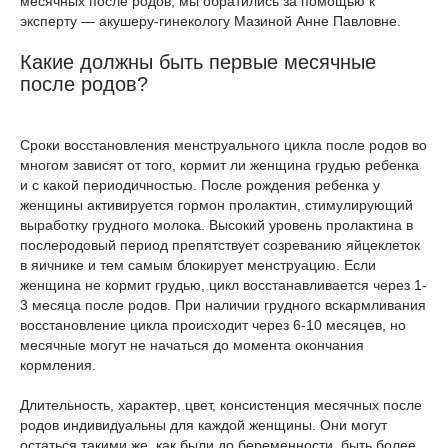
месячных после родов, мы обратились за помощью к
эксперту — акушеру-гинекологу Мазиной Анне Павловне.
Какие должны быть первые месячные
после родов?
Сроки восстановления менструального цикла после родов во
многом зависят от того, кормит ли женщина грудью ребенка
и с какой периодичностью. После рождения ребенка у
женщины активируется гормон пролактин, стимулирующий
выработку грудного молока. Высокий уровень пролактина в
послеродовый период препятствует созреванию яйцеклеток
в яичнике и тем самым блокирует менструацию. Если
женщина не кормит грудью, цикл восстанавливается через 1-
3 месяца после родов. При наличии грудного вскармливания
восстановление цикла происходит через 6-10 месяцев, но
месячные могут не начаться до момента окончания
кормления.
Длительность, характер, цвет, консистенция месячных после
родов индивидуальны для каждой женщины. Они могут
остаться такими же, как были до беременности, быть более