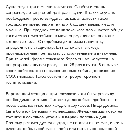
Существует три степени токсикоза. Слабая степень
сопровождается рвотой до 5 раз в сутки. В таких случаях
необходимо просто выждать, так как опасности такой
токсикоз не представляет ни для будущей мамы, ни для
малыша. При средней степени токсикоза повышается общее
количество гемоглобина, в моче определяются ацетон и
кетоновые тела. С подобным диагнозом пациентку
определяют в стационар. Ей назначают глюкозу,
противорвотные препараты, успокоительные и витамины.
При тяжелой форме токсикоза беременная жалуется на
непрекращающуюся рвоту — до 25 раз в сутки. В анализе
крови наблюдается повышение гемоглобина, понижение
СОЭ, глюкозы. Такое состояние требует срочной
госпитализации.
Беременной женщине при токсикозе хотя бы через силу
необходимо питаться. Питание должно быть дробное — в
небольших количествах каждые пару часов. Пища должна
быть богатой белками и углеводами. Женщины жалуются на
токсикоз в основном утром и в первой половине дня.
Поэтому рекомендуется с утра, не вставая с постели, съесть
сухарик, небольшой кусок хлеба или выпить подсоленной