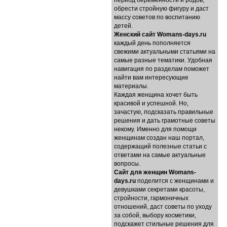
период беременности и родов,
обрести стройную фигуру и даст
массу советов по воспитанию
детей.
Женский сайт Womans-days.ru
каждый день пополняется
свежими актуальными статьями на
самые разные тематики. Удобная
навигация по разделам поможет
найти вам интересующие
материалы.
Каждая женщина хочет быть
красивой и успешной. Но,
зачастую, подсказать правильные
решения и дать грамотные советы
некому. Именно для помощи
женщинам создан наш портал,
содержащий полезные статьи с
ответами на самые актуальные
вопросы.
Cайт для женщин Womans-
days.ru
поделится с женщинами и
девушками секретами красоты,
стройности, гармоничных
отношений, даст советы по уходу
за собой, выбору косметики,
подскажет стильные решения для