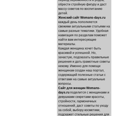
период беременности и родов,
обрести стройную фигуру и даст
массу советов по воспитанию
детей.
Женский сайт Womans-days.ru
каждый день пополняется
свежими актуальными статьями на
самые разные тематики. Удобная
навигация по разделам поможет
найти вам интересующие
материалы.
Каждая женщина хочет быть
красивой и успешной. Но,
зачастую, подсказать правильные
решения и дать грамотные советы
некому. Именно для помощи
женщинам создан наш портал,
содержащий полезные статьи с
ответами на самые актуальные
вопросы.
Cайт для женщин Womans-
days.ru
поделится с женщинами и
девушками секретами красоты,
стройности, гармоничных
отношений, даст советы по уходу
за собой, выбору косметики,
подскажет стильные решения для