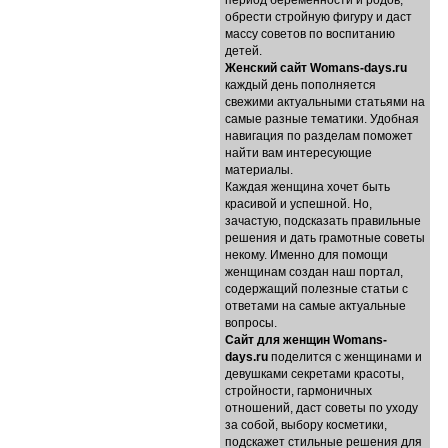
период беременности и родов,
обрести стройную фигуру и даст
массу советов по воспитанию
детей.
Женский сайт Womans-days.ru
каждый день пополняется
свежими актуальными статьями на
самые разные тематики. Удобная
навигация по разделам поможет
найти вам интересующие
материалы.
Каждая женщина хочет быть
красивой и успешной. Но,
зачастую, подсказать правильные
решения и дать грамотные советы
некому. Именно для помощи
женщинам создан наш портал,
содержащий полезные статьи с
ответами на самые актуальные
вопросы.
Cайт для женщин Womans-
days.ru
поделится с женщинами и
девушками секретами красоты,
стройности, гармоничных
отношений, даст советы по уходу
за собой, выбору косметики,
подскажет стильные решения для