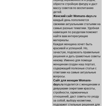
период беременности и родов,
обрести стройную фигуру и даст
массу советов по воспитанию
детей.
Женский сайт Womans-days.ru
каждый день пополняется
свежими актуальными статьями на
самые разные тематики. Удобная
навигация по разделам поможет
найти вам интересующие
материалы.
Каждая женщина хочет быть
красивой и успешной. Но,
зачастую, подсказать правильные
решения и дать грамотные советы
некому. Именно для помощи
женщинам создан наш портал,
содержащий полезные статьи с
ответами на самые актуальные
вопросы.
Cайт для женщин Womans-
days.ru
поделится с женщинами и
девушками секретами красоты,
стройности, гармоничных
отношений, даст советы по уходу
за собой, выбору косметики,
подскажет стильные решения для