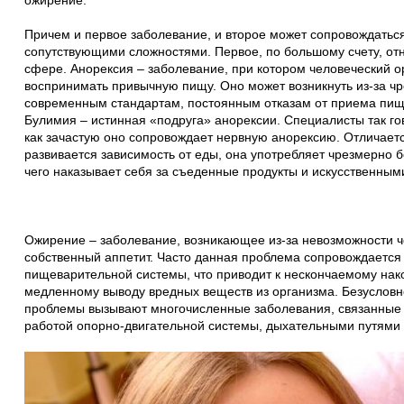
ожирение.
Причем и первое заболевание, и второе может сопровождать
сопутствующими сложностями. Первое, по большому счету, отн
сфере. Анорексия – заболевание, при котором человеческий о
воспринимать привычную пищу. Оно может возникнуть из-за ч
современным стандартам, постоянным отказам от приема пищи
Булимия – истинная «подруга» анорексии. Специалисты так гов
как зачастую оно сопровождает нервную анорексию. Отличаетс
развивается зависимость от еды, она употребляет чрезмерно 
чего наказывает себя за съеденные продукты и искусственным
Ожирение – заболевание, возникающее из-за невозможности ч
собственный аппетит. Часто данная проблема сопровождается
пищеварительной системы, что приводит к нескончаемому нак
медленному выводу вредных веществ из организма. Безусловн
проблемы вызывают многочисленные заболевания, связанные
работой опорно-двигательной системы, дыхательными путями и