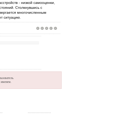
асстройств - низкой самооценки,
стояний. Столкнувшись с
вергается многочисленным
ет ситуацию.
ьзователь.
м именем.