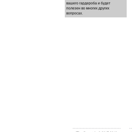
вашего гардероба и будет
полезен во многих других
вопросах.