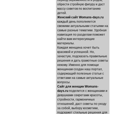
период беременности и родов,
обрести стройную фигуру и даст
массу советов по воспитанию
детей.
Женский сайт Womans-days.ru
каждый день пополняется
свежими актуальными статьями на
самые разные тематики. Удобная
навигация по разделам поможет
найти вам интересующие
материалы.
Каждая женщина хочет быть
красивой и успешной. Но,
зачастую, подсказать правильные
решения и дать грамотные советы
некому. Именно для помощи
женщинам создан наш портал,
содержащий полезные статьи с
ответами на самые актуальные
вопросы.
Cайт для женщин Womans-
days.ru
поделится с женщинами и
девушками секретами красоты,
стройности, гармоничных
отношений, даст советы по уходу
за собой, выбору косметики,
подскажет стильные решения для