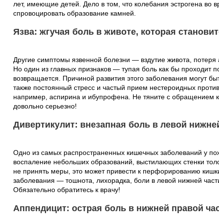
лет, имеющие детей. Дело в том, что колебания эстрогена во 
спровоцировать образование камней.
Язва: жгучая боль в животе, которая станови
Другие симптомы язвенной болезни — вздутие живота, потеря а
Но один из главных признаков — тупая боль как бы проходит 
возвращается. Причиной развития этого заболевания могут быть 
также постоянный стресс и частый прием нестероидных проти
например, аспирина и ибупрофена. Не тяните с обращением к
довольно серьезно!
Дивертикулит: внезапная боль в левой нижне
Одно из самых распространенных кишечных заболеваний у по
воспаление небольших образований, выстилающих стенки толс
не принять меры, это может привести к перфорированию кишк
заболевания — тошнота, лихорадка, боли в левой нижней части
Обязательно обратитесь к врачу!
Аппендицит: острая боль в нижней правой ча