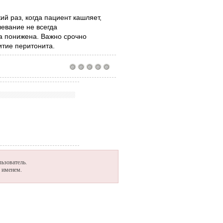
ий раз, когда пациент кашляет,
левание не всегда
а понижена. Важно срочно
итие перитонита.
ьзователь.
м именем.