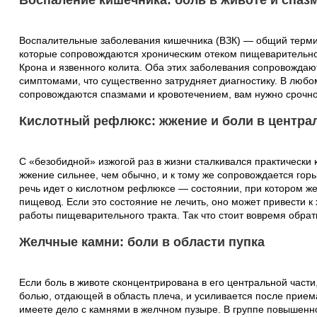
Воспаление кишечника: боль в животе и спазм
Воспалительные заболевания кишечника (ВЗК) — общий терми
которые сопровождаются хроническим отеком пищеварительног
Крона и язвенного колита. Оба этих заболевания сопровожда
симптомами, что существенно затрудняет диагностику. В любом
сопровождаются спазмами и кровотечением, вам нужно срочно 
Кислотный рефлюкс: жжение и боли в центра
С «безобидной» изжогой раз в жизни сталкивался практически 
жжение сильнее, чем обычно, и к тому же сопровождается горь
речь идет о кислотном рефлюксе — состоянии, при котором же
пищевод. Если это состояние не лечить, оно может привести 
работы пищеварительного тракта. Так что стоит вовремя обрати
Желчные камни: боли в области пупка
Если боль в животе сконцентрирована в его центральной части
болью, отдающей в область плеча, и усиливается после прие
имеете дело с камнями в желчном пузыре. В группе повышен