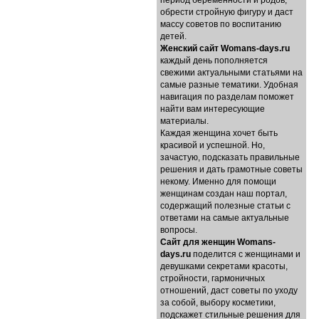
период беременности и родов,
обрести стройную фигуру и даст
массу советов по воспитанию
детей.
Женский сайт Womans-days.ru
каждый день пополняется
свежими актуальными статьями на
самые разные тематики. Удобная
навигация по разделам поможет
найти вам интересующие
материалы.
Каждая женщина хочет быть
красивой и успешной. Но,
зачастую, подсказать правильные
решения и дать грамотные советы
некому. Именно для помощи
женщинам создан наш портал,
содержащий полезные статьи с
ответами на самые актуальные
вопросы.
Cайт для женщин Womans-
days.ru
поделится с женщинами и
девушками секретами красоты,
стройности, гармоничных
отношений, даст советы по уходу
за собой, выбору косметики,
подскажет стильные решения для