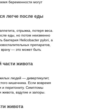
время беременности могут
тся легче после еды
ппетита, отрыжка, потеря веса.
после еды, но потом неизменно
бактерия Helicobacter pylori, а
вовоспалительных препаратов,
 врачу — это может быть
й части живота
жилых людей — дивертикулит,
того кишечника. Если вовремя
и и перитониту. Симптомы
 живота, вздутие и запоры.
сти живота