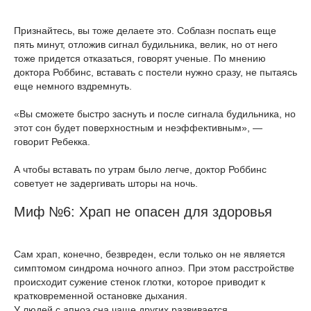
Признайтесь, вы тоже делаете это. Соблазн поспать еще
пять минут, отложив сигнал будильника, велик, но от него
тоже придется отказаться, говорят ученые. По мнению
доктора Роббинс, вставать с постели нужно сразу, не пытаясь
еще немного вздремнуть.
«Вы сможете быстро заснуть и после сигнала будильника, но
этот сон будет поверхностным и неэффективным», —
говорит Ребекка.
А чтобы вставать по утрам было легче, доктор Роббинс
советует не задергивать шторы на ночь.
Миф №6: Храп не опасен для здоровья
Сам храп, конечно, безвреден, если только он не является
симптомом синдрома ночного апноэ. При этом расстройстве
происходит сужение стенок глотки, которое приводит к
кратковременной остановке дыхания.
У людей с апноэ сна чаще других развивается