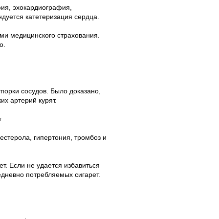
ия, эхокардиография,
дуется катетеризация сердца.
ми медицинского страхования.
о.
порки сосудов. Было доказано,
х артерий курят.
.
стерола, гипертония, тромбоз и
т. Если не удается избавиться
едневно потребляемых сигарет.