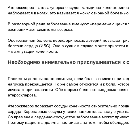
Атеросклероз – это закупорка сосудов кальциево-холестерино
наблюдается в ногах, это называется «окклюзионной болезнь
В разговорной речи заболевание именуют «перемежающейся х
воспринимают симптомы всерьез.
Окклюзионная болезнь периферических артерий повышает рис
болезни сердца (ИБС). Она в худшем случае может привести к
– к ампутации конечности.
Необходимо внимательно прислушиваться к с
Пациенты должны насторожиться, если боль возникает при ходь
нагрузка прекращается. То же самое относится и к боли, кото
исчезает при вставании. Обе формы болевого синдрома явля
атеросклероза.
Атеросклероз поражает сосуды конечности относительно позд
сердца. Коронарные сосуды у таких пациентов зачастую уже 
Со временем сердечно-сосудистое заболевание может привест
Поэтому пациенты должны настаивать на том, чтобы обследоват