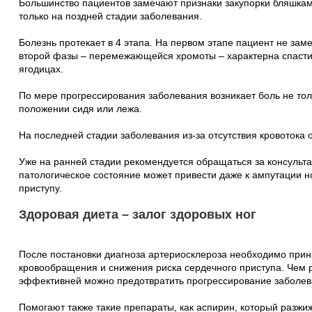
Большинство пациентов замечают признаки закупорки бляшка
только на поздней стадии заболевания.
Болезнь протекает в 4 этапа. На первом этапе пациент не зам
второй фазы – перемежающейся хромоты – характерна спастич
ягодицах.
По мере прогрессирования заболевания возникает боль не толь
положении сидя или лежа.
На последней стадии заболевания из-за отсутствия кровоток
Уже на ранней стадии рекомендуется обращаться за консульта
патологическое состояние может привести даже к ампутации н
приступу.
Здоровая диета – залог здоровых ног
После постановки диагноза артериосклероза необходимо при
кровообращения и снижения риска сердечного приступа. Чем 
эффективней можно предотвратить прогрессирование заболев
Помогают также такие препараты, как аспирин, который разжи