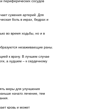
ми периферических сосудов
ечает сужения артерий. Для
еская боль в икрах, бедрах и
ко во время ходьбы, но и в
а образуются незаживающие раны.
цией к врачу. В лучшем случае
оги, а худшем – к сердечному
нять меры для улучшения
раньше начато лечение, тем
ания.
жает кровь и может