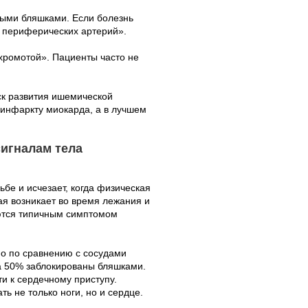
выми бляшками. Если болезнь
ю периферических артерий».
ромотой». Пациенты часто не
к развития ишемической
 инфаркту миокарда, а в лучшем
игналам тела
бе и исчезает, когда физическая
рая возникает во время лежания и
ются типичным симптомом
но по сравнению с сосудами
на 50% заблокированы бляшками.
и к сердечному приступу.
ь не только ноги, но и сердце.