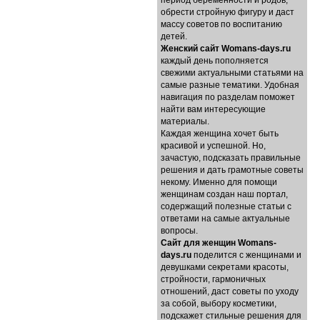
период беременности и родов,
обрести стройную фигуру и даст
массу советов по воспитанию
детей.
Женский сайт Womans-days.ru
каждый день пополняется
свежими актуальными статьями на
самые разные тематики. Удобная
навигация по разделам поможет
найти вам интересующие
материалы.
Каждая женщина хочет быть
красивой и успешной. Но,
зачастую, подсказать правильные
решения и дать грамотные советы
некому. Именно для помощи
женщинам создан наш портал,
содержащий полезные статьи с
ответами на самые актуальные
вопросы.
Cайт для женщин Womans-
days.ru
поделится с женщинами и
девушками секретами красоты,
стройности, гармоничных
отношений, даст советы по уходу
за собой, выбору косметики,
подскажет стильные решения для