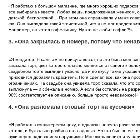
«Я работаю в большом магазине, где много хороших подарков 
все выбирала невеста. Любая вещь, предложенная женихом, о
детской, бесполезной… При этом она спрашивала у меня сове
ею. Она выглядела такой эгоистичной, что я не мог представить
Например, он хотел вафельницу. Ну кто не любит вафли?!»
3. «Она закрылась в номере, потому что нена
«Я кондитер. Я сам там не присутствовал, но это была моя ви
заказала торт, цвет которого плавно меняется от синего к бел
свадебном торте выглядят ужасно, да и по вкусу такие украшен
приходится добавлять краситель. Но я сделал все, как она пр
ограничениях. На свадьбе она увидела торт, сказала, что это с
выплюнула — и сбежала в номер. А если бы осталась на разрез
90% соответствует ее описанию, больше просто невозможно!»
4. «Она разломала готовый торт на кусочки»
«Я работал в кондитерском цеху, и однажды невеста разозлилась
хотела, и буквально разбила его ладонью. Но это был не ее т
руки перед надеванием наручников. Мне жаль жениха и ту пар