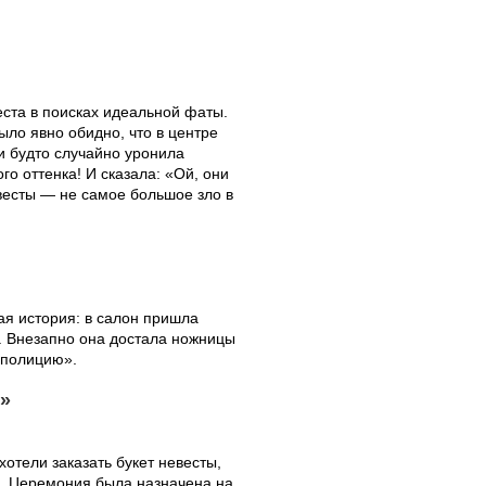
ста в поисках идеальной фаты.
ыло явно обидно, что в центре
и будто случайно уронила
о оттенка! И сказала: «Ой, они
весты — не самое большое зло в
ая история: в салон пришла
г. Внезапно она достала ножницы
 полицию».
ы»
хотели заказать букет невесты,
й. Церемония была назначена на