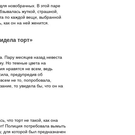
для новобрачных. В этой паре
бзывалась жуткой, страшной,
та по каждой вещи, выбранной
, как он на ней женится.
видела торт»
на. Пару месяцев назад невеста
ому. Но темные цвета на
ия нравятся не всем, ведь
осила, предупредив об
овсем не то, попробовала,
ание, то увидела бы, что он на
, что торт не такой, как она
орт! Полиция потребовала вымыть
у, для которой был предназначен