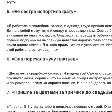
торт».
5. «Ее сестра испортила фату»
«Я работала в свадебном салоне, и однажды туда пришла неве
Взяла с собой маму, тетю и сестру с новорожденным. Сестре б
внимания не она с малышом. Она решила переодеть ребенка 
полный подгузник на выбранную невестой дорогую фату золотог
почти одного цвета!» Я вышла продышаться и успокоиться. Не
этой работе, а вот их родня…»
6. «Она порезала кучу платьев»
«Шесть лет в свадебном бизнесе. Я видела все! Самая страшн
покупательница, сердясь, что ей никак не придет возврат дене
и покромсала несколько дорогих платьев. И еще обиделась на
7. «Пришла за цветами за три часа до свадьб
«Флорист. В 9 утра на пороге появились невеста с мамой. Они 
цветы подружкам невесты, бутоньерки для жениха и его друзе