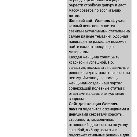
период беременности и родов,
обрести стройную фигуру и даст
массу советов по воспитанию
детей.
Женский сайт Womans-days.ru
каждый день пополняется
свежими актуальными статьями на
самые разные тематики. Удобная
навигация по разделам поможет
найти вам интересующие
материалы.
Каждая женщина хочет быть
красивой и успешной. Но,
зачастую, подсказать правильные
решения и дать грамотные советы
некому. Именно для помощи
женщинам создан наш портал,
содержащий полезные статьи с
ответами на самые актуальные
вопросы.
Cайт для женщин Womans-
days.ru
поделится с женщинами и
девушками секретами красоты,
стройности, гармоничных
отношений, даст советы по уходу
за собой, выбору косметики,
подскажет стильные решения для