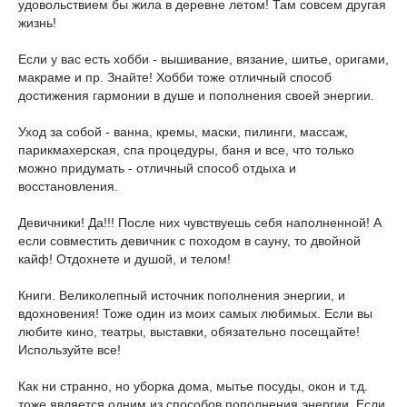
удовольствием бы жила в деревне летом! Там совсем другая
жизнь!
Если у вас есть хобби - вышивание, вязание, шитье, оригами,
макраме и пр. Знайте! Хобби тоже отличный способ
достижения гармонии в душе и пополнения своей энергии.
Уход за собой - ванна, кремы, маски, пилинги, массаж,
парикмахерская, спа процедуры, баня и все, что только
можно придумать - отличный способ отдыха и
восстановления.
Девичники! Да!!! После них чувствуешь себя наполненной! А
если совместить девичник с походом в сауну, то двойной
кайф! Отдохнете и душой, и телом!
Книги. Великолепный источник пополнения энергии, и
вдохновения! Тоже один из моих самых любимых. Если вы
любите кино, театры, выставки, обязательно посещайте!
Используйте все!
Как ни странно, но уборка дома, мытье посуды, окон и т.д.
тоже является одним из способов пополнения энергии. Если