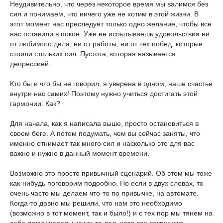
Неудивительно, что через некоторое время мы валимся без
сил и понимаем, что ничего уже не хотим в этой жизни. В
этот момент нас преследует только одно желание, чтобы все
нас оставили в покое. Уже не испытываешь удовольствия ни
от любимого дела, ни от работы, ни от тех побед, которые
стоили стольких сил. Пустота, которая называется
депрессией.
Кто бы и что бы не говорил, я уверена в одном, наше счастье
внутри нас самих! Поэтому нужно учиться достигать этой
гармонии. Как?
Для начала, как я написала выше, просто остановиться в
своем беге. А потом подумать, чем вы сейчас заняты, что
именно отнимает так много сил и насколько это для вас
важно и нужно в данный момент времени.
Возможно это просто привычный сценарий. Об этом мы тоже
как-нибудь поговорим подробно. Но если в двух словах, то
очень часто мы делаем что-то по привычке, на автомате.
Когда-то давно мы решили, что нам это необходимо
(возможно в тот момент, так и было!) и с тех пор мы тянем на
себе лямку череды каких-то дел, хотя все вокруг уже,