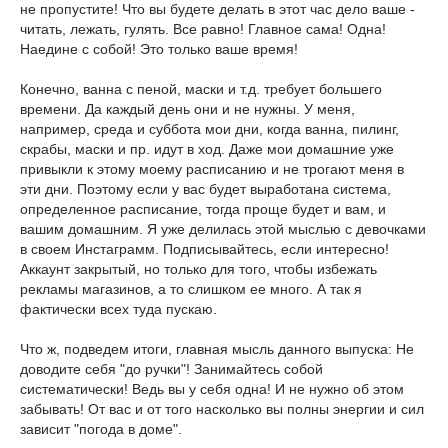
не пропустите! Что вы будете делать в этот час дело ваше -
читать, лежать, гулять. Все равно! Главное сама! Одна!
Наедине с собой! Это только ваше время!
Конечно, ванна с пеной, маски и т.д. требует большего
времени. Да каждый день они и не нужны. У меня,
например, среда и суббота мои дни, когда ванна, пилинг,
скрабы, маски и пр. идут в ход. Даже мои домашние уже
привыкли к этому моему расписанию и не трогают меня в
эти дни. Поэтому если у вас будет выработана система,
определенное расписание, тогда проще будет и вам, и
вашим домашним. Я уже делилась этой мыслью с девочками
в своем Инстаграмм. Подписывайтесь, если интересно!
Аккаунт закрытый, но только для того, чтобы избежать
рекламы магазинов, а то слишком ее много. А так я
фактически всех туда пускаю.
Что ж, подведем итоги, главная мысль данного выпуска: Не
доводите себя "до ручки"! Занимайтесь собой
систематически! Ведь вы у себя одна! И не нужно об этом
забывать! От вас и от того насколько вы полны энергии и сил
зависит "погода в доме".