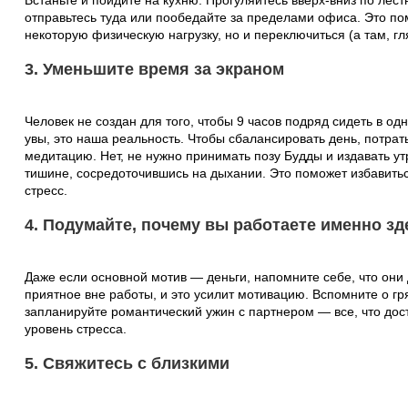
Встаньте и пойдите на кухню. Прогуляйтесь вверх-вниз по лест
отправьтесь туда или пообедайте за пределами офиса. Это по
некоторую физическую нагрузку, но и переключиться (а там, гл
3. Уменьшите время за экраном
Человек не создан для того, чтобы 9 часов подряд сидеть в од
увы, это наша реальность. Чтобы сбалансировать день, потрат
медитацию. Нет, не нужно принимать позу Будды и издавать ут
тишине, сосредоточившись на дыхании. Это поможет избавить
стресс.
4. Подумайте, почему вы работаете именно зд
Даже если основной мотив — деньги, напомните себе, что они 
приятное вне работы, и это усилит мотивацию. Вспомните о г
запланируйте романтический ужин с партнером — все, что дост
уровень стресса.
5. Свяжитесь с близкими