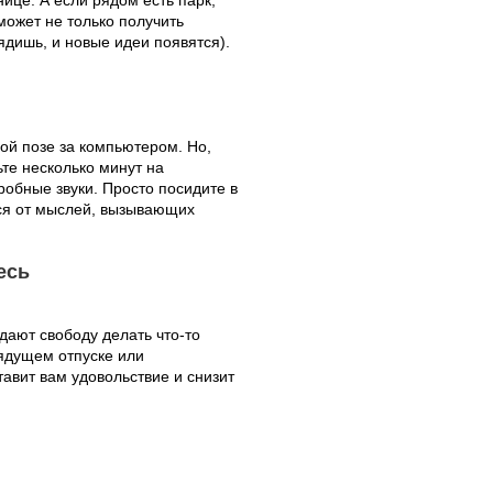
нице. А если рядом есть парк,
может не только получить
ядишь, и новые идеи появятся).
ной позе за компьютером. Но,
ьте несколько минут на
робные звуки. Просто посидите в
ся от мыслей, вызывающих
есь
дают свободу делать что-то
рядущем отпуске или
авит вам удовольствие и снизит