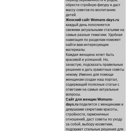
период беременности и родов,
обрести стройную фигуру и даст
массу советов по воспитанию
детей.
Женский сайт Womans-days.ru
каждый день пополняется
свежими актуальными статьями на
самые разные тематики. Удобная
навигация по разделам поможет
найти вам интересующие
материалы.
Каждая женщина хочет быть
красивой и успешной. Но,
зачастую, подсказать правильные
решения и дать грамотные советы
некому. Именно для помощи
женщинам создан наш портал,
содержащий полезные статьи с
ответами на самые актуальные
вопросы.
Cайт для женщин Womans-
days.ru
поделится с женщинами и
девушками секретами красоты,
стройности, гармоничных
отношений, даст советы по уходу
за собой, выбору косметики,
подскажет стильные решения для