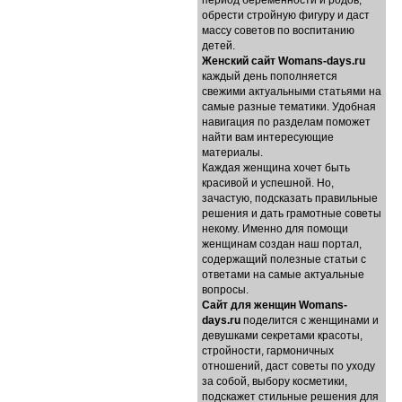
период беременности и родов,
обрести стройную фигуру и даст
массу советов по воспитанию
детей.
Женский сайт Womans-days.ru
каждый день пополняется
свежими актуальными статьями на
самые разные тематики. Удобная
навигация по разделам поможет
найти вам интересующие
материалы.
Каждая женщина хочет быть
красивой и успешной. Но,
зачастую, подсказать правильные
решения и дать грамотные советы
некому. Именно для помощи
женщинам создан наш портал,
содержащий полезные статьи с
ответами на самые актуальные
вопросы.
Cайт для женщин Womans-
days.ru
поделится с женщинами и
девушками секретами красоты,
стройности, гармоничных
отношений, даст советы по уходу
за собой, выбору косметики,
подскажет стильные решения для