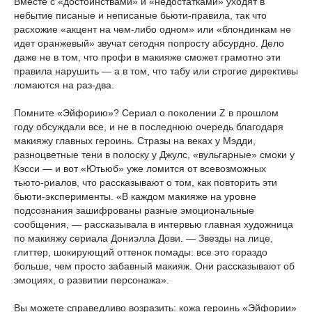
Вместе с «достоинствами» и «недостатками» уходят в
небытие писаные и неписаные бьюти-правила, так что
расхожие «акцент на чем-либо одном» или «блондинкам не
идет оранжевый» звучат сегодня попросту абсурдно. Дело
даже не в том, что профи в макияже сможет грамотно эти
правила нарушить — а в том, что табу или строгие директивы
ломаются на раз-два.
Помните «Эйфорию»? Сериал о поколении Z в прошлом
году обсуждали все, и не в последнюю очередь благодаря
макияжу главных героинь. Стразы на веках у Мэдди,
разноцветные тени в полоску у Джулс, «вульгарные» смоки у
Кэсси — и вот «Ютьюб» уже ломится от всевозможных
тьюто-риалов, что рассказывают о том, как повторить эти
бьюти-эксперименты. «В каждом макияже на уровне
подсознания зашифрованы разные эмоциональные
сообщения, — рассказывала в интервью главная художница
по макияжу сериала Дониэлла Дови. — Звезды на лице,
глиттер, шокирующий оттенок помады: все это гораздо
больше, чем просто забавный макияж. Они рассказывают об
эмоциях, о развитии персонажа».
Вы можете справедливо возразить: кожа героинь «Эйфории»