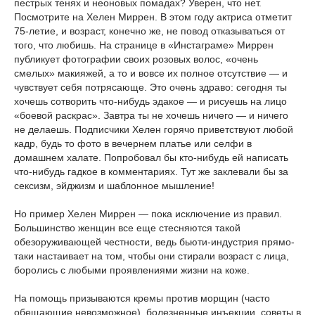
пестрых тенях и неоновых помадах? Уверен, что нет.
Посмотрите на Хелен Миррен. В этом году актриса отметит
75-летие, и возраст, конечно же, не повод отказываться от
того, что любишь. На странице в «Инстаграме» Миррен
публикует фотографии своих розовых волос, «очень
смелых» макияжей, а то и вовсе их полное отсутствие — и
чувствует себя потрясающе. Это очень здраво: сегодня ты
хочешь сотворить что-нибудь эдакое — и рисуешь на лицо
«боевой раскрас». Завтра ты не хочешь ничего — и ничего
не делаешь. Подписчики Хелен горячо приветствуют любой
кадр, будь то фото в вечернем платье или селфи в
домашнем халате. Попробовал бы кто-нибудь ей написать
что-нибудь гадкое в комментариях. Тут же заклевали бы за
сексизм, эйджизм и шаблонное мышление!
Но пример Хелен Миррен — пока исключение из правил.
Большинство женщин все еще стесняются такой
обезоруживающей честности, ведь бьюти-индустрия прямо-
таки настаивает на том, чтобы они стирали возраст с лица,
боролись с любыми проявлениями жизни на коже.
На помощь призываются кремы против морщин (часто
обещающие невозможное), болезненные инъекции, советы в