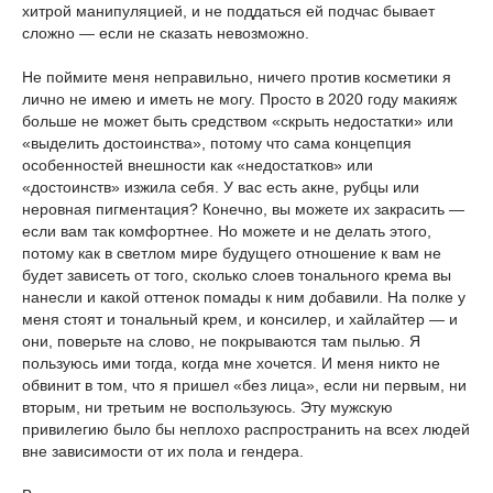
хитрой манипуляцией, и не поддаться ей подчас бывает
сложно — если не сказать невозможно.
Не поймите меня неправильно, ничего против косметики я
лично не имею и иметь не могу. Просто в 2020 году макияж
больше не может быть средством «скрыть недостатки» или
«выделить достоинства», потому что сама концепция
особенностей внешности как «недостатков» или
«достоинств» изжила себя. У вас есть акне, рубцы или
неровная пигментация? Конечно, вы можете их закрасить —
если вам так комфортнее. Но можете и не делать этого,
потому как в светлом мире будущего отношение к вам не
будет зависеть от того, сколько слоев тонального крема вы
нанесли и какой оттенок помады к ним добавили. На полке у
меня стоят и тональный крем, и консилер, и хайлайтер — и
они, поверьте на слово, не покрываются там пылью. Я
пользуюсь ими тогда, когда мне хочется. И меня никто не
обвинит в том, что я пришел «без лица», если ни первым, ни
вторым, ни третьим не воспользуюсь. Эту мужскую
привилегию было бы неплохо распространить на всех людей
вне зависимости от их пола и гендера.