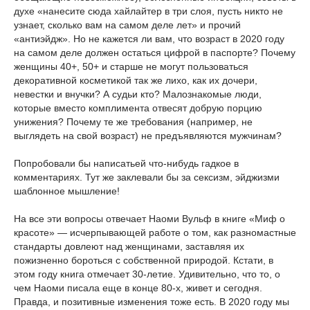
духе «нанесите сюда хайлайтер в три слоя, пусть никто не
узнает, сколько вам на самом деле лет» и прочий
«антиэйдж». Но не кажется ли вам, что возраст в 2020 году
на самом деле должен остаться цифрой в паспорте? Почему
женщины 40+, 50+ и старше не могут пользоваться
декоративной косметикой так же лихо, как их дочери,
невестки и внучки? А судьи кто? Малознакомые люди,
которые вместо комплимента отвесят добрую порцию
унижения? Почему те же требования (например, не
выглядеть на свой возраст) не предъявляются мужчинам?
Попробовали бы написатьей что-нибудь гадкое в
комментариях. Тут же заклевали бы за сексизм, эйджизми
шаблонное мышление!
На все эти вопросы отвечает Наоми Вульф в книге «Миф о
красоте» — исчерпывающей работе о том, как разномастные
стандарты довлеют над женщинами, заставляя их
пожизненно бороться с собственной природой. Кстати, в
этом году книга отмечает 30-летие. Удивительно, что то, о
чем Наоми писала еще в конце 80-х, живет и сегодня.
Правда, и позитивные изменения тоже есть. В 2020 году мы