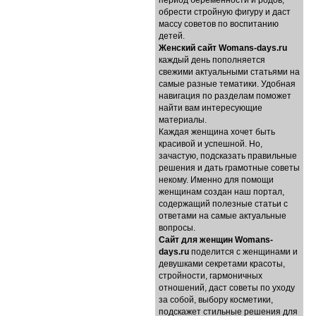
период беременности и родов,
обрести стройную фигуру и даст
массу советов по воспитанию
детей.
Женский сайт Womans-days.ru
каждый день пополняется
свежими актуальными статьями на
самые разные тематики. Удобная
навигация по разделам поможет
найти вам интересующие
материалы.
Каждая женщина хочет быть
красивой и успешной. Но,
зачастую, подсказать правильные
решения и дать грамотные советы
некому. Именно для помощи
женщинам создан наш портал,
содержащий полезные статьи с
ответами на самые актуальные
вопросы.
Cайт для женщин Womans-
days.ru
поделится с женщинами и
девушками секретами красоты,
стройности, гармоничных
отношений, даст советы по уходу
за собой, выбору косметики,
подскажет стильные решения для