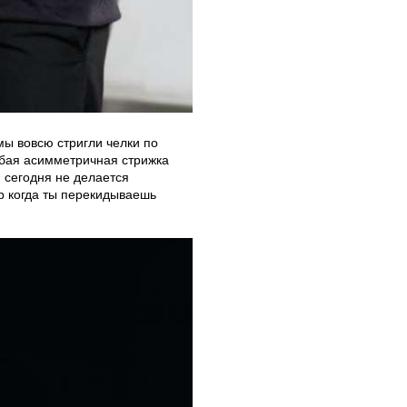
мы вовсю стригли челки по
юбая асимметричная стрижка
я сегодня не делается
р когда ты перекидываешь