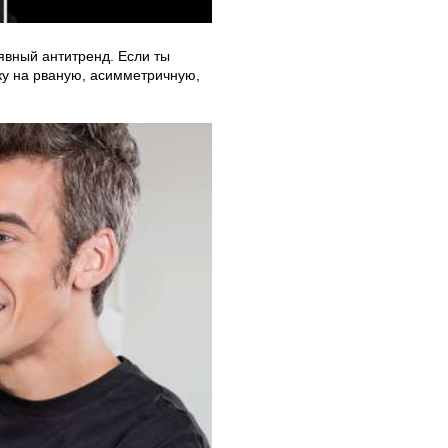
явный антитренд. Если ты
ку на рваную, асимметричную,