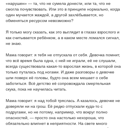
«нарушен» — та, что не сумела донести, или та, что не
смогла почувствовать. Или это в принципе нормально, когда
один мучается жаждой, а другой захлёбывается, но
обменяться ресурсом невозможно?
Я только могу сказать, как это выглядит в глазах взрослого и
как считывается ребёнком, а в каком месте ломался сигнал,
не знаю.
Мама говорит: я тебя не отпускала от себя. Девочка помнит,
что всё время была одна, с ней не играли, её не слушали,
всегда существовала какая-то взрослая жизнь, в которой она
только путалась под ногами. И даже разговоры о девочке
шли поверх её головы, будто она всем мешает о себе
заботиться. Всё детство её сопровождала смертельная
скука, пока не научилась читать.
Мама говорит: я над тобой тряслась. А казалось, девочке не
доверяли ни на грош. Её редко отпускали куда-то с
подругами, но не потому, например, что вокруг полно
опасностей, — просто она настолько нехороша, что
обязательно влипнет в неприятности. На свете много