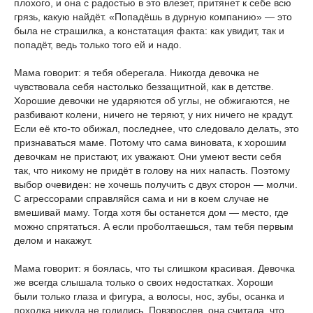
плохого, и она с радостью в это влезет, притянет к себе всю
грязь, какую найдёт. «Попадёшь в дурную компанию» — это
была не страшилка, а констатация факта: как увидит, так и
попадёт, ведь только того ей и надо.
Мама говорит: я тебя оберегала. Никогда девочка не
чувствовала себя настолько беззащитной, как в детстве.
Хорошие девочки не ударяются об углы, не обжигаются, не
разбивают колени, ничего не теряют, у них ничего не крадут.
Если её кто-то обижал, последнее, что следовало делать, это
признаваться маме. Потому что сама виновата, к хорошим
девочкам не пристают, их уважают. Они умеют вести себя
так, что никому не придёт в голову на них напасть. Поэтому
выбор очевиден: не хочешь получить с двух сторон — молчи.
С агрессорами справляйся сама и ни в коем случае не
вмешивай маму. Тогда хотя бы останется дом — место, где
можно спрятаться. А если проболтаешься, там тебя первым
делом и накажут.
Мама говорит: я боялась, что ты слишком красивая. Девочка
же всегда слышала только о своих недостатках. Хороши
были только глаза и фигура, а волосы, нос, зубы, осанка и
походка никуда не годились. Повзрослев, она считала, что