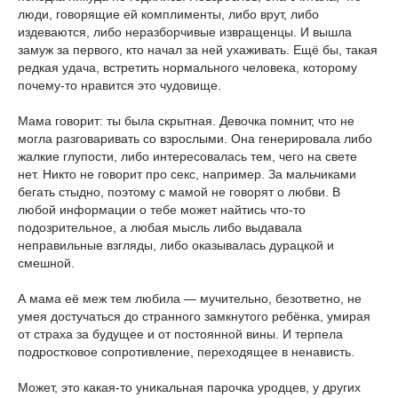
люди, говорящие ей комплименты, либо врут, либо
издеваются, либо неразборчивые извращенцы. И вышла
замуж за первого, кто начал за ней ухаживать. Ещё бы, такая
редкая удача, встретить нормального человека, которому
почему-то нравится это чудовище.
Мама говорит: ты была скрытная. Девочка помнит, что не
могла разговаривать со взрослыми. Она генерировала либо
жалкие глупости, либо интересовалась тем, чего на свете
нет. Никто не говорит про секс, например. За мальчиками
бегать стыдно, поэтому с мамой не говорят о любви. В
любой информации о тебе может найтись что-то
подозрительное, а любая мысль либо выдавала
неправильные взгляды, либо оказывалась дурацкой и
смешной.
А мама её меж тем любила — мучительно, безответно, не
умея достучаться до странного замкнутого ребёнка, умирая
от страха за будущее и от постоянной вины. И терпела
подростковое сопротивление, переходящее в ненависть.
Может, это какая-то уникальная парочка уродцев, у других