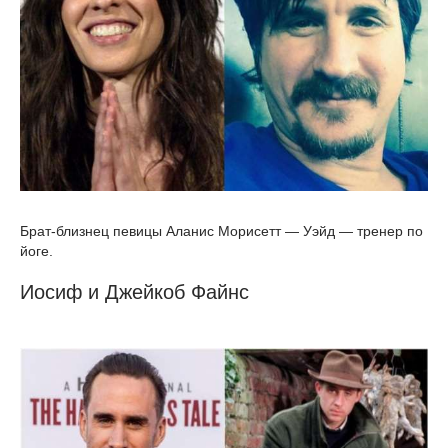
Брат-близнец певицы Аланис Морисетт — Уэйд — тренер по
йоге.
Иосиф и Джейкоб Файнс