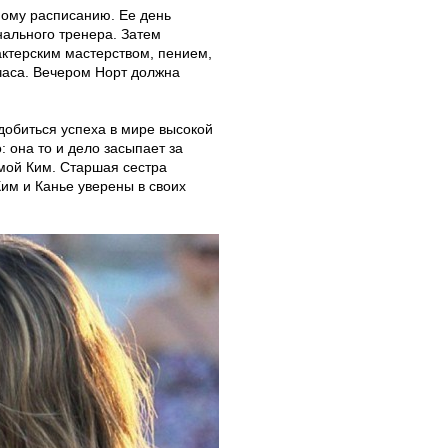
ному расписанию. Ее день
нального тренера. Затем
актерским мастерством, пением,
часа. Вечером Норт должна
добиться успеха в мире высокой
: она то и дело засыпает за
амой Ким. Старшая сестра
Ким и Канье уверены в своих