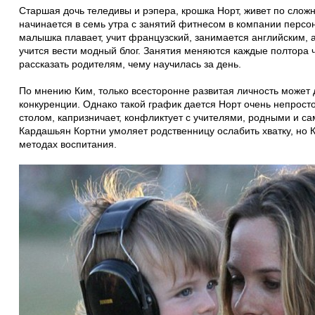
Старшая дочь теледивы и рэпера, крошка Норт, живет по слож
начинается в семь утра с занятий фитнесом в компании персо
малышка плавает, учит французский, занимается английским, 
учится вести модный блог. Занятия меняются каждые полтора 
рассказать родителям, чему научилась за день.
По мнению Ким, только всесторонне развитая личность может 
конкуренции. Однако такой график дается Норт очень непросто
столом, капризничает, конфликтует с учителями, родными и с
Кардашьян Кортни умоляет родственницу ослабить хватку, но 
методах воспитания.