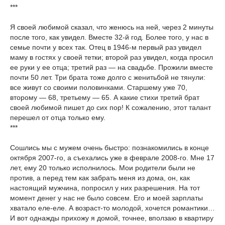
***
Я своей любимой сказал, что женюсь на ней, через 2 минуты
после того, как увидел. Вместе 32-й год. Более того, у нас в
семье почти у всех так. Отец в 1946-м первый раз увидел
маму в гостях у своей тетки; второй раз увидел, когда просил
ее руки у ее отца; третий раз — на свадьбе. Прожили вместе
почти 50 лет. Три брата тоже долго с женитьбой не тянули:
все живут со своими половинками. Старшему уже 70,
второму — 68, третьему — 65. А какие стихи третий брат
своей любимой пишет до сих пор! К сожалению, этот талант
перешел от отца только ему.
***
Сошлись мы с мужем очень быстро: познакомились в конце
октября 2007-го, а съехались уже в феврале 2008-го. Мне 17
лет, ему 20 только исполнилось. Мои родители были не
против, а перед тем как забрать меня из дома, он, как
настоящий мужчина, попросил у них разрешения. На тот
момент денег у нас не было совсем. Его и моей зарплаты
хватало еле-еле. А возраст-то молодой, хочется романтики…
И вот однажды прихожу я домой, точнее, вползаю в квартиру