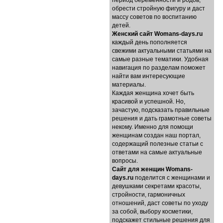
период беременности и родов,
обрести стройную фигуру и даст
массу советов по воспитанию
детей.
Женский сайт Womans-days.ru
каждый день пополняется
свежими актуальными статьями на
самые разные тематики. Удобная
навигация по разделам поможет
найти вам интересующие
материалы.
Каждая женщина хочет быть
красивой и успешной. Но,
зачастую, подсказать правильные
решения и дать грамотные советы
некому. Именно для помощи
женщинам создан наш портал,
содержащий полезные статьи с
ответами на самые актуальные
вопросы.
Cайт для женщин Womans-
days.ru
поделится с женщинами и
девушками секретами красоты,
стройности, гармоничных
отношений, даст советы по уходу
за собой, выбору косметики,
подскажет стильные решения для