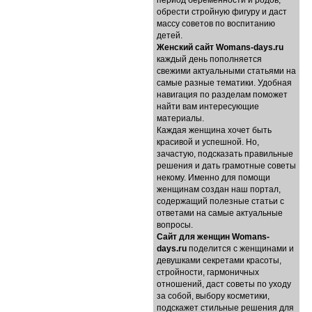
период беременности и родов,
обрести стройную фигуру и даст
массу советов по воспитанию
детей.
Женский сайт Womans-days.ru
каждый день пополняется
свежими актуальными статьями на
самые разные тематики. Удобная
навигация по разделам поможет
найти вам интересующие
материалы.
Каждая женщина хочет быть
красивой и успешной. Но,
зачастую, подсказать правильные
решения и дать грамотные советы
некому. Именно для помощи
женщинам создан наш портал,
содержащий полезные статьи с
ответами на самые актуальные
вопросы.
Cайт для женщин Womans-
days.ru
поделится с женщинами и
девушками секретами красоты,
стройности, гармоничных
отношений, даст советы по уходу
за собой, выбору косметики,
подскажет стильные решения для