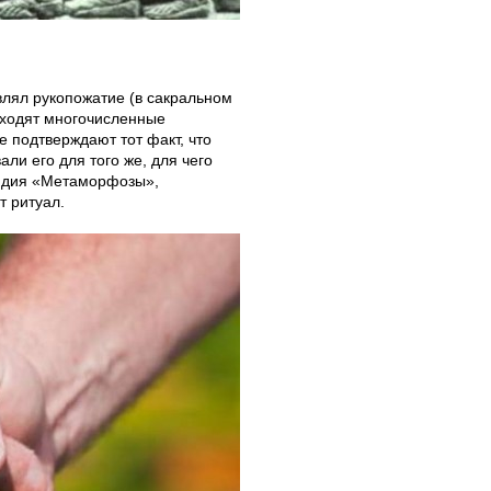
лял рукопожатие (в сакральном
аходят многочисленные
е подтверждают тот факт, что
ли его для того же, для чего
видия «Метаморфозы»,
т ритуал.