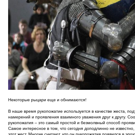
Некоторые рыцари еще и обнимаются!
В наше время рукопожатие используется в качестве жеста, п
намерений и проявления взаимного уважения друг к другу. Соо
рукопожатия – это самый простой и безмолвный способ прояви
Самое интересное в том, что сегодня доподлинно не известно,
этот жест. Многие считают, что он рукопожатия появился в эпо