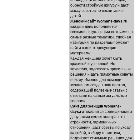
период беременности и родов,
обрести стройную фигуру и даст
массу советов по воспитанию
детей.
Женский сайт Womans-days.ru
каждый день пополняется
свежими актуальными статьями на
самые разные тематики. Удобная
навигация по разделам поможет
найти вам интересующие
материалы.
Каждая женщина хочет быть
красивой и успешной. Но,
зачастую, подсказать правильные
решения и дать грамотные советы
некому. Именно для помощи
женщинам создан наш портал,
содержащий полезные статьи с
ответами на самые актуальные
вопросы.
Cайт для женщин Womans-
days.ru
поделится с женщинами и
девушками секретами красоты,
стройности, гармоничных
отношений, даст советы по уходу
за собой, выбору косметики,
подскажет стильные решения для