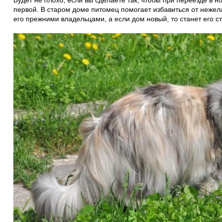
Будет не плохо, если вы сделаете так, чтобы при переезде в 
первой. В старом доме питомец помогает избавиться от нежел
его прежними владельцами, а если дом новый, то станет его с