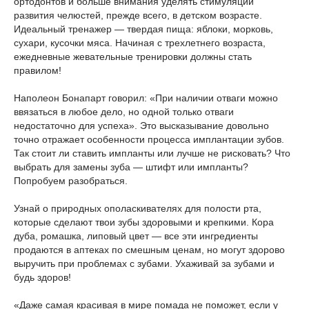
ортодонтов и больше внимания уделять стимуляции
развития челюстей, прежде всего, в детском возрасте.
Идеальный тренажер — твердая пища: яблоки, морковь,
сухари, кусочки мяса. Начиная с трехлетнего возраста,
ежедневные жевательные тренировки должны стать
правилом!
Наполеон Бонапарт говорил: «При наличии отваги можно
ввязаться в любое дело, но одной только отваги
недостаточно для успеха». Это высказывание довольно
точно отражает особенности процесса имплантации зубов.
Так стоит ли ставить импланты или лучше не рисковать? Что
выбрать для замены зуба — штифт или импланты?
Попробуем разобраться.
Узнай о природных ополаскивателях для полости рта,
которые сделают твои зубы здоровыми и крепкими. Кора
дуба, ромашка, липовый цвет — все эти ингредиенты
продаются в аптеках по смешным ценам, но могут здорово
выручить при проблемах с зубами. Ухаживай за зубами и
будь здоров!
«Даже самая красивая в мире помада не поможет, если у