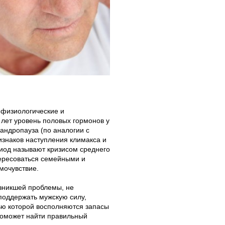
 физиологические и
 лет уровень половых гормонов у
 андропауза (по аналогии с
ризнаков наступления климакса и
риод называют кризисом среднего
тересоваться семейными и
мочувствие.
озникшей проблемы, не
поддержать мужскую силу,
ью которой восполняются запасы
поможет найти правильный