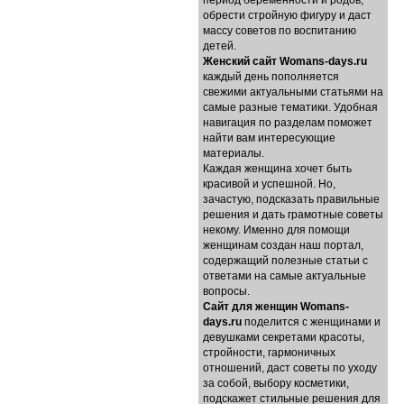
период беременности и родов,
обрести стройную фигуру и даст
массу советов по воспитанию
детей.
Женский сайт Womans-days.ru
каждый день пополняется
свежими актуальными статьями на
самые разные тематики. Удобная
навигация по разделам поможет
найти вам интересующие
материалы.
Каждая женщина хочет быть
красивой и успешной. Но,
зачастую, подсказать правильные
решения и дать грамотные советы
некому. Именно для помощи
женщинам создан наш портал,
содержащий полезные статьи с
ответами на самые актуальные
вопросы.
Cайт для женщин Womans-
days.ru
поделится с женщинами и
девушками секретами красоты,
стройности, гармоничных
отношений, даст советы по уходу
за собой, выбору косметики,
подскажет стильные решения для