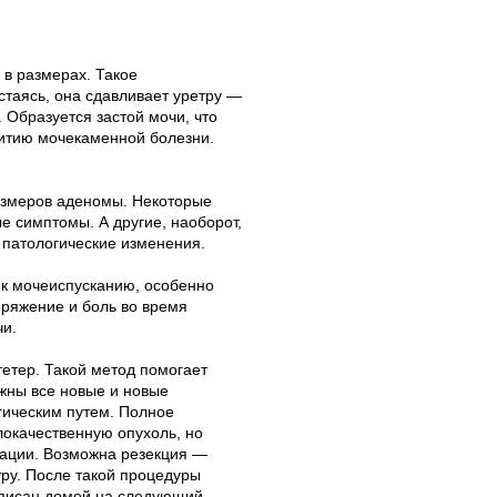
 в размерах. Такое
стаясь, она сдавливает уретру —
 Образуется застой мочи, что
витию мочекаменной болезни.
размеров аденомы. Некоторые
 симптомы. А другие, наоборот,
 патологические изменения.
 к мочеиспусканию, особенно
пряжение и боль во время
чи.
тетер. Такой метод помогает
жны все новые и новые
ическим путем. Полное
окачественную опухоль, но
рации. Возможна резекция —
ру. После такой процедуры
ыписан домой на следующий