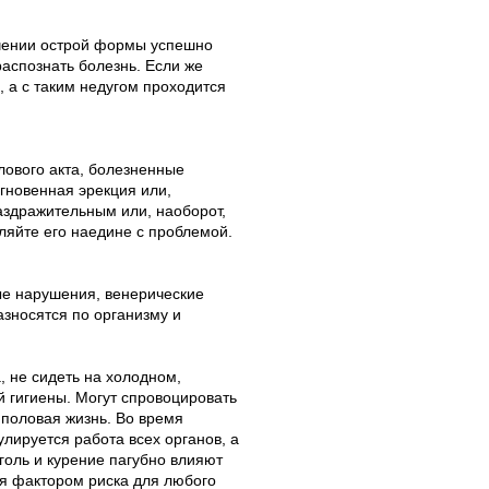
чении острой формы успешно
аспознать болезнь. Если же
, а с таким недугом проходится
лового акта, болезненные
гновенная эрекция или,
раздражительным или, наоборот,
ляйте его наедине с проблемой.
ые нарушения, венерические
зносятся по организму и
, не сидеть на холодном,
 гигиены. Могут спровоцировать
 половая жизнь. Во время
лируется работа всех органов, а
голь и курение пагубно влияют
ся фактором риска для любого