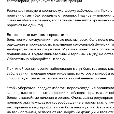
тестостерона, регулирует механизм эрекции.
Различают острую и хроническую форму заболевания. При ле
применяют антибактериальную терапию. Главное — вовремя р
сразу не убить инфекцию, воспаление становится хроническим
бороться не один год.
Вот основные симптомы простатита:
боль при мочеиспускании, частые позывы, рези, боль после по
ощущения в промежности, нарушение сексуальной функции: м
наоборот, полное ее отсутствие. Мужчина может стать более 
подавленным. Будьте внимательны и терпимы к мужу, не остав
Обязательно обращайтесь к врачу.
Причиной возникновения заболевания могут быть гормональн
заболевания, тлеющие очаги инфекции, из которых микробы ра
способствуют развитию воспаления в ослабленном органе.
Чтобы уберечься, следует избегать переохлаждения организма
защищаться от половых инфекций и соблюдать правила личной
болезнь застойные явления в органе. Очень важна регулярная
полового акта улучшается кровообращение в малом тазу, стиму
это хороший метод профилактики болезней мужчин. А вот алко
на весь организм, ослабляют его защитные функции и являют