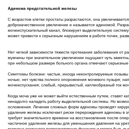
Аденома предстательной железы
С возрастом клетки простаты разрастаются, она увеличивается
доброкачественное увеличение и называется аденомой. Разра
мочеиспускательный канал, блокирует выделительную систему.
может привести к серьезным нарушениям в работе почек, раз
Нет четкой зависимости тяжести протекания заболевания от 
мужчины при значительном увеличении ощущают чуть заметные
при небольшом размере больного органа отмечают серьезные
Симптомы болезни: частые, иногда неконтролируемые позывы
ночью; нет чувства полного опорожнения мочевого пузыря; на
мочеиспускания; слабый, прерывистый, каплеобразный ток мо
Когда моча уже не может выйти естественным путем, ставят ка
ненадолго наладить работу выделительной системы. Но возмо
осложнения. Лечение сложных форм аденомы проводят хирург
удаление железы исключает риски перерождения аденомы в зл
требует значительного времени на восстановление после опе
частичное удаление железы для уменьшения давления на урет
мужчина сохраняет репродуктивную функцию и может быть в