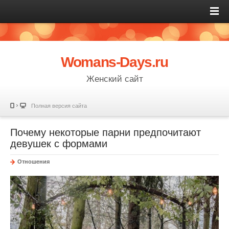
Womans-Days.ru
Женский сайт
Полная версия сайта
Почему некоторые парни предпочитают
девушек с формами
Отношения