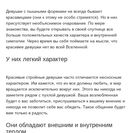
Девушки с пышными формами не всегда бывают
красавицами (они к этому не особо стремятся). Но в них
присутствует необъяснимое очарование. По мере
знакомства, вы будете открывать в своей спутнице все
больше положительных качеств характера и внутренней
симпатии. Через время вы себя поймаете на мысли, что
красивее девушки нет во всей Вселенной.
У них легкий характер
Красивые стройные девушки часто отличаются несносным
характером. Им кажется, что их все должны любить, и мир
вращается исключительно вокруг них. Этого вы никогда не
заметите рядом с пухлой девушкой. Ваша возлюбленная
будет о вас заботиться, прислушиваться к вашему мнению и
никогда не позволит себе вас обидеть. Такое общение будет
вам только в радость.
Они обладают внешним и внутренним
теплом