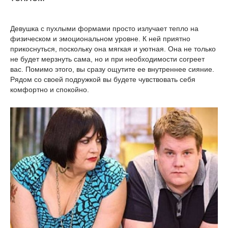
Девушка с пухлыми формами просто излучает тепло на
физическом и эмоциональном уровне. К ней приятно
прикоснуться, поскольку она мягкая и уютная. Она не только
не будет мерзнуть сама, но и при необходимости согреет
вас. Помимо этого, вы сразу ощутите ее внутреннее сияние.
Рядом со своей подружкой вы будете чувствовать себя
комфортно и спокойно.