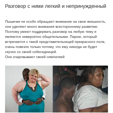
Разговор с ними легкий и непринужденный
Пышечки не особо обращают внимание на свою внешность,
они уделяют много внимания всестороннему развитию.
Поэтому умеют поддержать разговор на любую тему и
являются невероятно общительными. Парню, который
встречается с такой представительницей прекрасного пола,
очень повезло только потому, что ему никогда не будет
скучно со своей собеседницей.
Они очаровывают своей симпатией