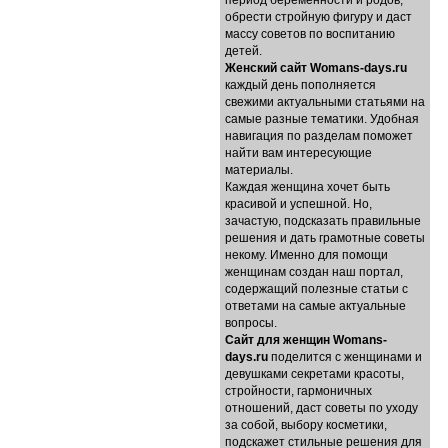
период беременности и родов,
обрести стройную фигуру и даст
массу советов по воспитанию
детей.
Женский сайт Womans-days.ru
каждый день пополняется
свежими актуальными статьями на
самые разные тематики. Удобная
навигация по разделам поможет
найти вам интересующие
материалы.
Каждая женщина хочет быть
красивой и успешной. Но,
зачастую, подсказать правильные
решения и дать грамотные советы
некому. Именно для помощи
женщинам создан наш портал,
содержащий полезные статьи с
ответами на самые актуальные
вопросы.
Cайт для женщин Womans-
days.ru
поделится с женщинами и
девушками секретами красоты,
стройности, гармоничных
отношений, даст советы по уходу
за собой, выбору косметики,
подскажет стильные решения для