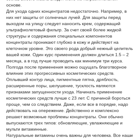
основе.
Для ухода одних концентратов недостаточно. Например, в
них нет защиты от солнечных лучей. Для защиты перед
выходом на улицу следует наносить крем, содержащий
ультрафиолетовый фильтр. За счет своей более жидкой
структуры и содержания специальных компонентов
концентраты проникают глубоко в кожу и действуют на
клеточном уровне. Это своего рода добрый нежный целитель
вашей кожи. Один курс применения должен длиться 1.5 – 2
месяца, а в год лучше проводить как минимум три курса.
Полгода после применения можно ощущать благотворное
влияние этих прогрессивных косметических средств.
Оплывший контур лица, пигментные пятна, дряблость,
расширенные поры, шелушение, тусклость являются
признаками запущенности ухода. Начинать применение
косметических средств лучше с 23 лет. С причиной бороться
проще, чем со следствием. Даже, если все в порядке, надо
действовать на опережение. Действенно и комплексно
решают возможные проблемы концентраты. Они обычно
выпускаются трех типов: обновляющие, увлажняющие и
мульти витаминные.
Натуральные витамины очень важны для человека. Все наши