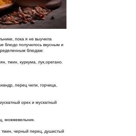
ьнике, пока я не выучила
аше блюдо получилось вкусным и
определенным блюдам:
н, тмин, куркума, лук,орегано.
иандр, перец чили, горчица,
мускатный орех и мускатный
ц, можжевельник.
, тмин, черный перец, душистый