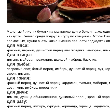
Маленький листик бумаги на магнитике долго белел на холодил
наизусть. Сейчас среди подруг я «гуру по специям». Чтобы В
ароматным, нужно знать, какие именно пряности подходят к 
Для мяса:
красный, черный, душистый перец или гвоздика, майоран, тимья
Для птицы:
тимьян, майоран, розмарин, шалфей, чабрец, базилик.
Для рыбы:
лавровый лист, белый перец, имбирь, душистый перец, лук, кор
укроп, тимьян.
Для гриля:
красный перец, душистый перец, кардамон, тимьян, майоран, 
цвет, тмин, имбирь, перец чили.
Для дичи:
тимьян, душица обыкновенная, душистый перец, красный пере
Для рагу:
красный перец, имбирь, куркума, кориандр, горчица, кардамон