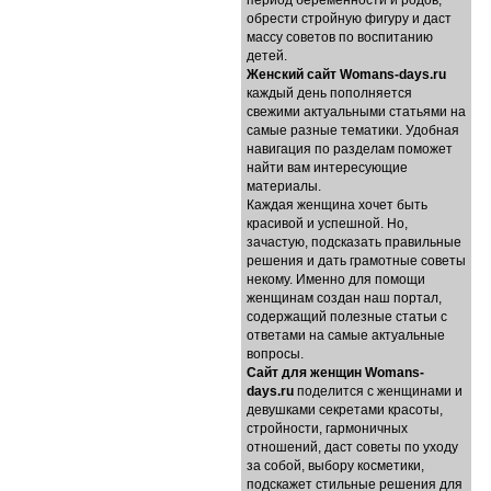
период беременности и родов,
обрести стройную фигуру и даст
массу советов по воспитанию
детей.
Женский сайт Womans-days.ru
каждый день пополняется
свежими актуальными статьями на
самые разные тематики. Удобная
навигация по разделам поможет
найти вам интересующие
материалы.
Каждая женщина хочет быть
красивой и успешной. Но,
зачастую, подсказать правильные
решения и дать грамотные советы
некому. Именно для помощи
женщинам создан наш портал,
содержащий полезные статьи с
ответами на самые актуальные
вопросы.
Cайт для женщин Womans-
days.ru
поделится с женщинами и
девушками секретами красоты,
стройности, гармоничных
отношений, даст советы по уходу
за собой, выбору косметики,
подскажет стильные решения для