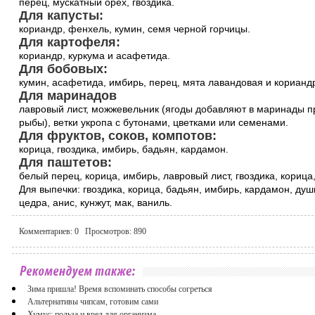
перец, мускатный орех, гвоздика.
Для капусты:
кориандр, фенхель, кумин, семя черной горчицы.
Для картофеля:
кориандр, куркума и асафетида.
Для бобовых:
кумин, асафетида, имбирь, перец, мята лавандовая и корианд
Для маринадов
лавровый лист, можжевельник (ягоды добавляют в маринады п
рыбы), ветки укропа с бутонами, цветками или семенами.
Для фруктов, соков, компотов:
корица, гвоздика, имбирь, бадьян, кардамон.
Для паштетов:
белый перец, корица, имбирь, лавровый лист, гвоздика, корица
Для выпечки: гвоздика, корица, бадьян, имбирь, кардамон, ду
цедра, анис, кунжут, мак, ваниль.
Комментариев:
0
Просмотров:
890
Зима пришла! Время вспоминать способы согреться
Альтернативы чипсам, готовим сами
Хумус: польза и вред для организма