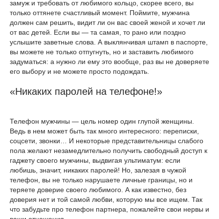
замуж и требовать от любимого кольцо, скорее всего, вы
только оттянете счастливый момент. Поймите, мужчина
должен сам решить, видит ли он вас своей женой и хочет ли
от вас детей. Если вы — та самая, то рано или поздно
услышите заветные слова. А выклянчивая штамп в паспорте,
вы можете не только отпугнуть, но и заставить любимого
задуматься: а нужно ли ему это вообще, раз вы не доверяете
его выбору и не можете просто подождать.
«Никаких паролей на телефоне!»
Телефон мужчины — цель номер один глупой женщины.
Ведь в нем может быть так много интересного: переписки,
соцсети, звонки… И некоторые представительницы слабого
пола желают незамедлительно получить свободный доступ к
гаджету своего мужчины, выдвигая ультиматум: если
любишь, значит, никаких паролей! Но, залезая в чужой
телефон, вы не только нарушаете личные границы, но и
теряете доверие своего любимого. А как известно, без
доверия нет и той самой любви, которую мы все ищем. Так
что забудьте про телефон партнера, пожалейте свои нервы и