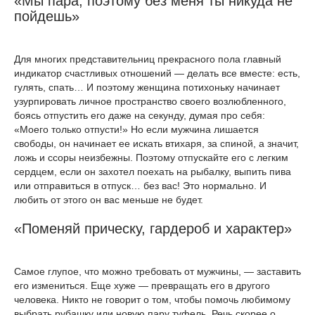
«Мы пара, поэтому без меня ты никуда не
пойдешь»
Для многих представительниц прекрасного пола главный
индикатор счастливых отношений — делать все вместе: есть,
гулять, спать… И поэтому женщина потихоньку начинает
узурпировать личное пространство своего возлюбленного,
боясь отпустить его даже на секунду, думая про себя:
«Моего только отпусти!» Но если мужчина лишается
свободы, он начинает ее искать втихаря, за спиной, а значит,
ложь и ссоры неизбежны. Поэтому отпускайте его с легким
сердцем, если он захотел поехать на рыбалку, выпить пива
или отправиться в отпуск… без вас! Это нормально. И
любить от этого он вас меньше не будет.
«Поменяй прическу, гардероб и характер»
Самое глупое, что можно требовать от мужчины, — заставить
его измениться. Еще хуже — превращать его в другого
человека. Никто не говорит о том, чтобы помочь любимому
выбрать рубашку или новую пару туфель. Речь скорее о