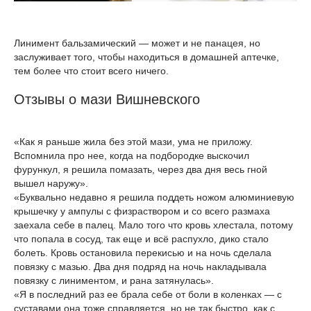
Линимент бальзамический — может и не панацея, но
заслуживает того, чтобы находиться в домашней аптечке,
тем более что стоит всего ничего.
Отзывы о мази Вишневского
«Как я раньше жила без этой мази, ума не приложу.
Вспомнила про нее, когда на подбородке выскочил
фурункул, я решила помазать, через два дня весь гной
вышел наружу».
«Буквально недавно я решила поддеть ножом алюминиевую
крышечку у ампулы с физраствором и со всего размаха
заехала себе в палец. Мало того что кровь хлестала, потому
что попала в сосуд, так еще и всё распухло, дико стало
болеть. Кровь остановила перекисью и на ночь сделала
повязку с мазью. Два дня подряд на ночь накладывала
повязку с линиментом, и рана затянулась».
«Я в последний раз ее брала себе от боли в коленках — с
суставами она тоже справляется, но не так быстро, как с