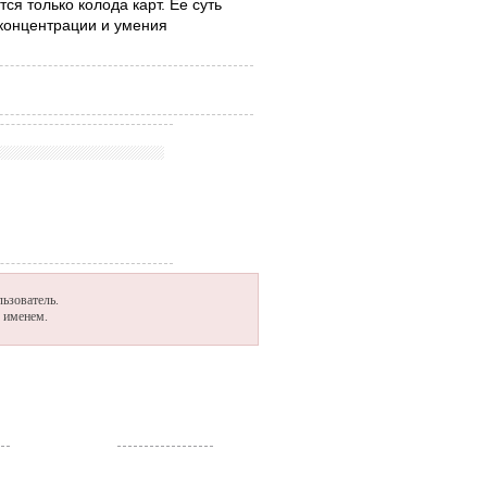
ся только колода карт. Ее суть
 концентрации и умения
ьзователь.
м именем.