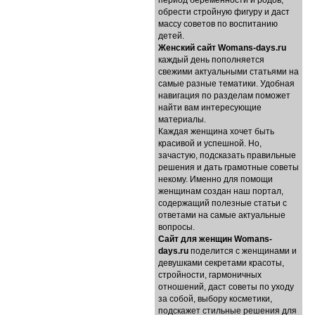
период беременности и родов,
обрести стройную фигуру и даст
массу советов по воспитанию
детей.
Женский сайт Womans-days.ru
каждый день пополняется
свежими актуальными статьями на
самые разные тематики. Удобная
навигация по разделам поможет
найти вам интересующие
материалы.
Каждая женщина хочет быть
красивой и успешной. Но,
зачастую, подсказать правильные
решения и дать грамотные советы
некому. Именно для помощи
женщинам создан наш портал,
содержащий полезные статьи с
ответами на самые актуальные
вопросы.
Cайт для женщин Womans-
days.ru
поделится с женщинами и
девушками секретами красоты,
стройности, гармоничных
отношений, даст советы по уходу
за собой, выбору косметики,
подскажет стильные решения для