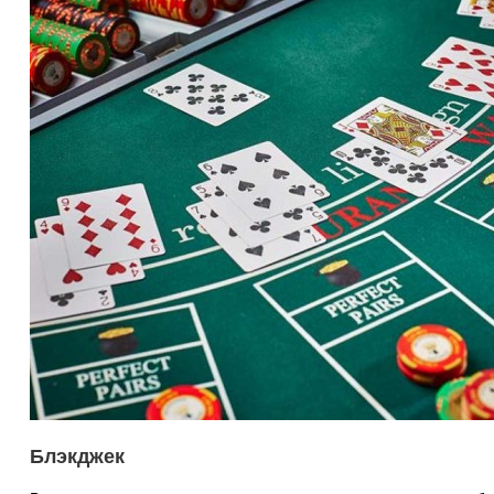
Блэкджек