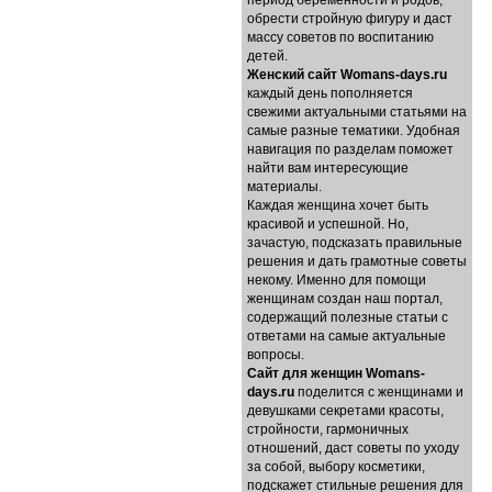
период беременности и родов,
обрести стройную фигуру и даст
массу советов по воспитанию
детей.
Женский сайт Womans-days.ru
каждый день пополняется
свежими актуальными статьями на
самые разные тематики. Удобная
навигация по разделам поможет
найти вам интересующие
материалы.
Каждая женщина хочет быть
красивой и успешной. Но,
зачастую, подсказать правильные
решения и дать грамотные советы
некому. Именно для помощи
женщинам создан наш портал,
содержащий полезные статьи с
ответами на самые актуальные
вопросы.
Cайт для женщин Womans-
days.ru
поделится с женщинами и
девушками секретами красоты,
стройности, гармоничных
отношений, даст советы по уходу
за собой, выбору косметики,
подскажет стильные решения для