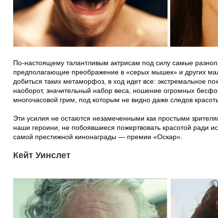
По-настоящему талантливым актрисам под силу самые разнопл
предполагающие преображение в «серых мышек» и других ма
добиться таких метаморфоз, в ход идет все: экстремальное по
наоборот, значительный набор веса, ношение огромных бесф
многочасовой грим, под которым не видно даже следов красот
Эти усилия не остаются незамеченными как простыми зрителям
наши героини, не побоявшиеся пожертвовать красотой ради ис
самой престижной кинонаграды — премии «Оскар».
Кейт Уинслет