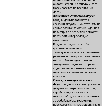
период беременности и родов,
обрести стройную фигуру и даст
массу советов по воспитанию
детей.
Женский сайт Womans-days.ru
каждый день пополняется
свежими актуальными статьями на
самые разные тематики. Удобная
навигация по разделам поможет
найти вам интересующие
материалы.
Каждая женщина хочет быть
красивой и успешной. Но,
зачастую, подсказать правильные
решения и дать грамотные советы
некому. Именно для помощи
женщинам создан наш портал,
содержащий полезные статьи с
ответами на самые актуальные
вопросы.
Cайт для женщин Womans-
days.ru
поделится с женщинами и
девушками секретами красоты,
стройности, гармоничных
отношений, даст советы по уходу
за собой, выбору косметики,
подскажет стильные решения для