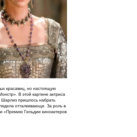
вых красавиц, но настоящую
онстр». В этой картине актриса
з, Шарлиз пришлось набрать
лядела отталкивающе. За роль в
 и «Премию Гильдии киноактеров