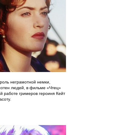
 роль неграмотной немки,
 сотен людей, в фильме «Чтец»
ой работе гримеров героиня Кейт
асоту.