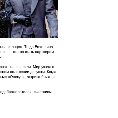
чье солнце». Тогда Екатерина
ось не только стать партнером
ы.
вать не спешили. Мир узнал о
ресном положении девушки. Когда
ьме «Опекун», актриса была на
 недоброжелателей, счастливы