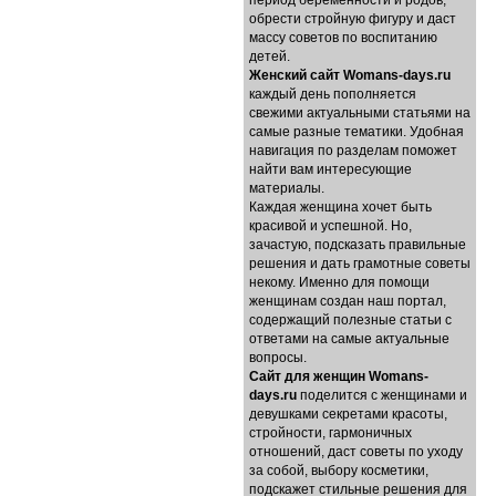
период беременности и родов,
обрести стройную фигуру и даст
массу советов по воспитанию
детей.
Женский сайт Womans-days.ru
каждый день пополняется
свежими актуальными статьями на
самые разные тематики. Удобная
навигация по разделам поможет
найти вам интересующие
материалы.
Каждая женщина хочет быть
красивой и успешной. Но,
зачастую, подсказать правильные
решения и дать грамотные советы
некому. Именно для помощи
женщинам создан наш портал,
содержащий полезные статьи с
ответами на самые актуальные
вопросы.
Cайт для женщин Womans-
days.ru
поделится с женщинами и
девушками секретами красоты,
стройности, гармоничных
отношений, даст советы по уходу
за собой, выбору косметики,
подскажет стильные решения для